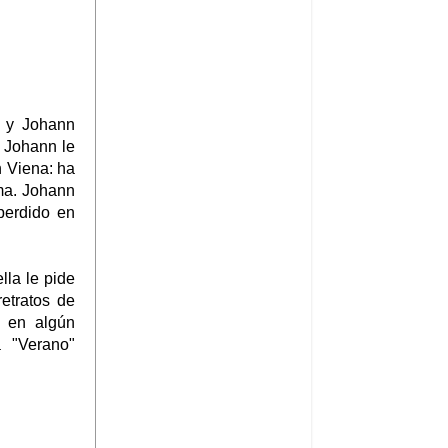
o y Johann
y Johann le
n Viena: ha
ma. Johann
perdido en
lla le pide
etratos de
e en algún
 "Verano"