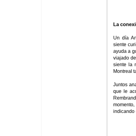
La conexi
Un día An
siente cur
ayuda a gu
viajado d
siente la
Montreal t
Juntos ana
que le ac
Rembrandt
momento,
indicando 