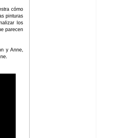
estra cómo
as pinturas
alizar los
que parecen
nn y Anne,
nne.