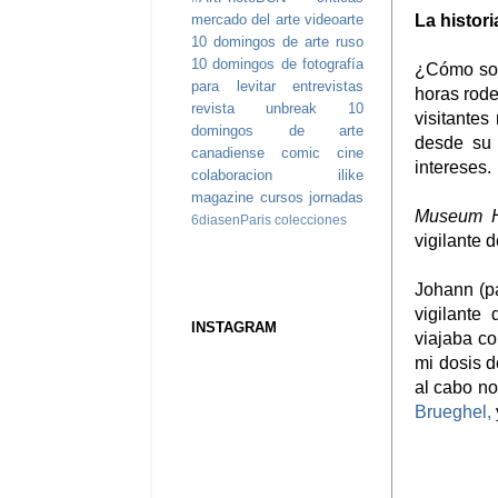
mercado del arte
videoarte
La histori
10 domingos de arte ruso
10 domingos de fotografía
¿Cómo son
para levitar
entrevistas
horas rode
revista unbreak
10
visitantes
domingos de arte
desde su 
canadiense
comic
cine
intereses.
colaboracion ilike
magazine
cursos
jornadas
Museum H
6diasenParis
colecciones
vigilante d
Johann (p
vigilante
INSTAGRAM
viajaba co
mi dosis d
al cabo no
Brueghel,