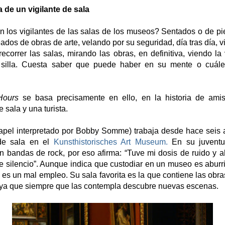
a de un vigilante de sala
 los vigilantes de las salas de los museos? Sentados o de pi
ados de obras de arte, velando por su seguridad, día tras día, v
 recorrer las salas, mirando las obras, en definitiva, viendo la
silla. Cuesta saber que puede haber en su mente o cuál
ours
se basa precisamente en ello, en la historia de ami
e sala y una turista.
apel interpretado por Bobby Somme) trabaja desde hace seis
 de sala en el
Kunsthistorisches Art Museum.
En su juventu
n bandas de rock, por eso afirma: “Tuve mi dosis de ruido y 
e silencio”. Aunque indica que custodiar en un museo es aburrid
 es un mal empleo. Su sala favorita es la que contiene las obr
ya que siempre que las contempla descubre nuevas escenas.