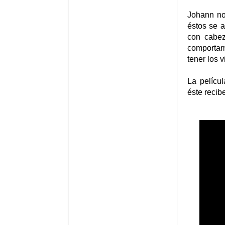
Johann no
éstos se a
con cabez
comportami
tener los v
La pelícu
éste recib