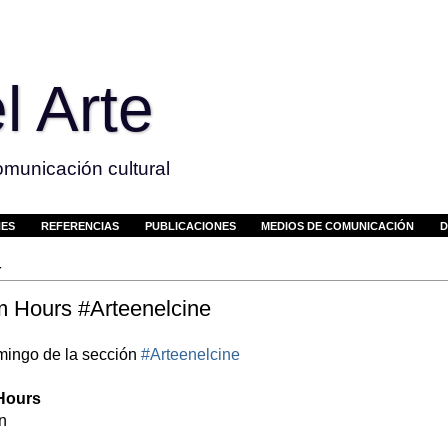
l Arte
municación cultural
NES
REFERENCIAS
PUBLICACIONES
MEDIOS DE COMUNICACIÓN
D
4
 Hours #Arteenelcine
mingo de la sección
#Arteenelcine
Hours
n