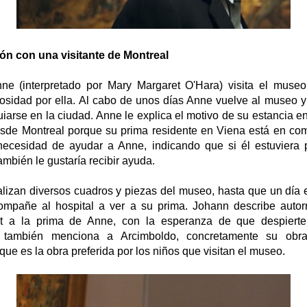
ón con una visitante de Montreal
ne (interpretado por Mary Margaret O'Hara) visita el muse
iosidad por ella. Al cabo de unos días Anne vuelve al museo 
iarse en la ciudad. Anne le explica el motivo de su estancia e
esde Montreal porque su prima residente en Viena está en co
 necesidad de ayudar a Anne, indicando que si él estuviera 
ambién le gustaría recibir ayuda.
lizan diversos cuadros y piezas del museo, hasta que un día e
ompañe al hospital a ver a su prima. Johann describe autorr
 a la prima de Anne, con la esperanza de que despiert
 también menciona a Arcimboldo, concretamente su obra
que es la obra preferida por los niños que visitan el museo.