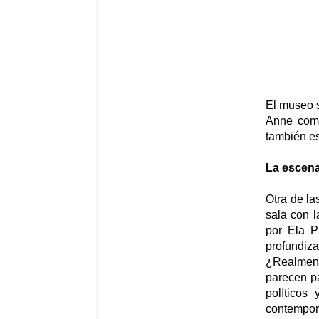
El museo 
Anne comp
también es
La escena
Otra de la
sala con l
por Ela Pi
profundiza
¿Realment
parecen p
políticos
contemporá