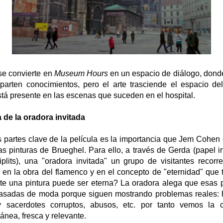
se convierte en
Museum Hours
en un espacio de diálogo, dond
arten conocimientos, pero el arte trasciende el espacio de
tá presente en las escenas que suceden en el hospital.
 de la oradora invitada
s partes clave de la película es la importancia que Jem Cohen 
as pinturas de Brueghel. Para ello, a través de Gerda (papel i
plits)
, una "oradora invitada" un grupo de visitantes recorr
 en la obra del flamenco y en el concepto de "eternidad" que 
e una pintura puede ser eterna? La oradora alega que esas p
asadas de moda porque siguen mostrando problemas reales: h
 y sacerdotes corruptos, abusos, etc. por tanto vemos la
nea, fresca y relevante.