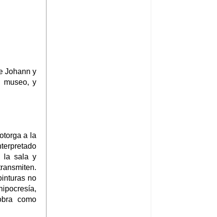
e Johann y
l museo, y
otorga a la
nterpretado
e la sala y
transmiten.
inturas no
ipocresía,
 obra como