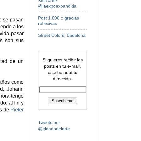
Sala 4 de
@laexpoexpandida
Post 1.000 :: gracias
e se pasan
reflexivas
iendo a los
 vida pasar
Street Colors, Badalona
es son sus
Si quieres recibir los
stad de un
posts en tu e-mail,
escribe aquí tu
dirección:
 años como
d, Johann
ahora tengo
o, al fin y
as de
Pieter
Tweets por
@eldadodelarte