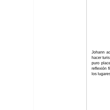
Johann ac
hacer turi
puro plac
reflexión
los lugare